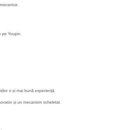
r mecanice.
e pe Youpin.
ilor o și mai bună experiență.
inovator și un mecanism scheletat.