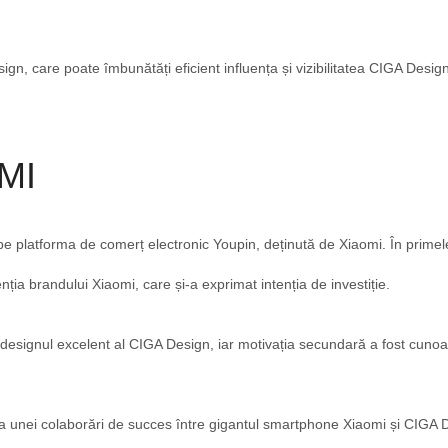
, care poate îmbunătăți eficient influența și vizibilitatea CIGA Design 
MI
e platforma de comerț electronic Youpin, deținută de Xiaomi. În primel
ia brandului Xiaomi, care și-a exprimat intenția de investiție.
t designul excelent al CIGA Design, iar motivația secundară a fost cun
a unei colaborări de succes între gigantul smartphone Xiaomi și CIGA 