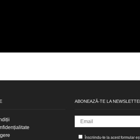
E
ABONEAZĂ-TE LA NEWSLETTE
diții
nfidențialitate
agere
Înscriindu-te la acest formular eș