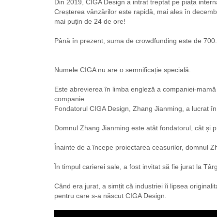
Din 2019, CIGA Design a intrat treptat pe piața interna
Creșterea vânzărilor este rapidă, mai ales în decemb
mai puțin de 24 de ore!
Până în prezent, suma de crowdfunding este de 700.0
Numele CIGA nu are o semnificație specială.
Este abrevierea în limba engleză a companiei-mamă 
companie.
Fondatorul CIGA Design, Zhang Jianming, a lucrat în 
Domnul Zhang Jianming este atât fondatorul, cât și p
Înainte de a începe proiectarea ceasurilor, domnul Zha
În timpul carierei sale, a fost invitat să fie jurat la 
Când era jurat, a simțit că industriei îi lipsea origi
pentru care s-a născut CIGA Design.