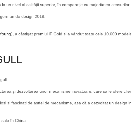
a un nivel al calității superior, în comparație cu majoritatea ceasurilo
l german de design 2019.
 Young)
, a câștigat premiul iF Gold și a vândut toate cele 10.000 model
GULL
gull.
area și dezvoltarea unor mecanisme inovatoare, care să le ofere clienț
rioși și fascinați de astfel de mecanisme, așa că a dezvoltat un design 
sale în China.