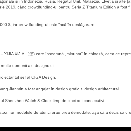
țională și în Indonezia, Rusia, Regatul Unit, Malaezia, Elveția și alte țăr
rie 2019, când crowdfunding-ul pentru Seria Z Titanium Edition a fost 
00 $, iar crowdfunding-ul este încă în desfășurare.
– XIJIA XIJIA （玺) care înseamnă „minunat” în chineză, ceea ce repre
multe domenii ale designului.
roiectantul șef al CIGA Design.
ng Jianmin a fost angajat în design grafic și design arhitectural.
Târgul Shenzhen Watch & Clock timp de cinci ani consecutivi.
nalitatea, iar modelele de atunci erau prea demodate, așa că a decis să 