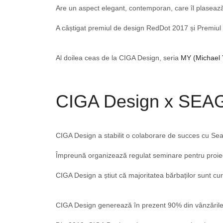
Are un aspect elegant, contemporan, care îl plasează l
A câștigat premiul de design RedDot 2017 și Premiu
Al doilea ceas de la CIGA Design, seria
MY (Michael
CIGA Design x SEA
CIGA Design a stabilit o colaborare de succes cu Sea
Împreună organizează regulat seminare pentru proiect
CIGA Design a știut că majoritatea bărbaților sunt cu
CIGA Design generează în prezent 90% din vânzările 