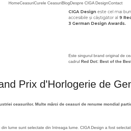
Home
Ceasuri
Curele Ceasuri
Blog
Despre CIGA Design
Contact
CIGA Design
este cel mai bun
accesibile și câștigător al
9 Red
3 German Design Awards.
Este singurul brand original de cea
cadrul
Red Dot: Best of the Bes
and Prix d'Horlogerie de G
riei ceasurilor. Multe mărci de ceasuri de renume mondial partic
 din lume sunt selectate din întreaga lume. CIGA Design a fost selectat 