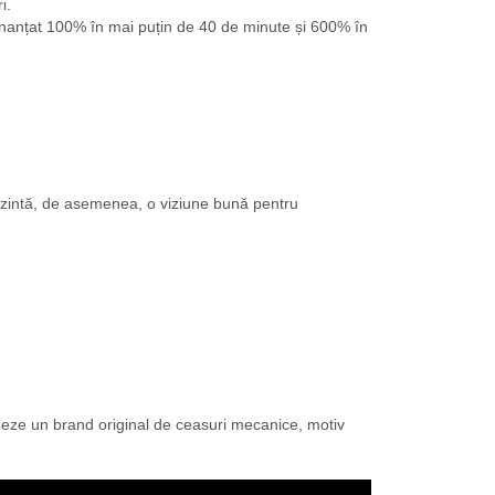
i.
finanțat 100% în mai puțin de 40 de minute și 600% în
zintă, de asemenea, o viziune bună pentru
creeze un brand original de ceasuri mecanice, motiv