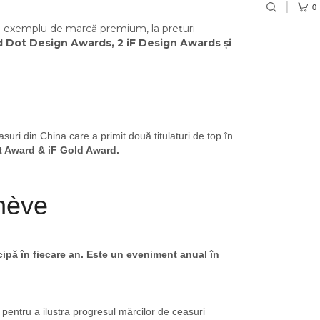
0
 exemplu de marcă premium, la prețuri
 Dot Design Awards, 2 iF Design Awards și
suri din China care a primit două titulaturi de top în
t Award & iF Gold Award.
enève
ipă în fiecare an. Este un eveniment anual în
pentru a ilustra progresul mărcilor de ceasuri