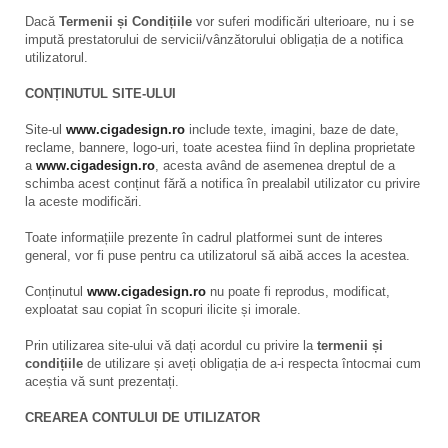
Dacă
Termenii și Condițiile
vor suferi modificări ulterioare, nu i se
impută prestatorului de servicii/vânzătorului obligația de a notifica
utilizatorul.
CONȚINUTUL SITE-ULUI
Site-ul
www.cigadesign.ro
include texte, imagini, baze de date,
reclame, bannere, logo-uri, toate acestea fiind în deplina proprietate
a
www.cigadesign.ro
, acesta având de asemenea dreptul de a
schimba acest conținut fără a notifica în prealabil utilizator cu privire
la aceste modificări.
Toate informațiile prezente în cadrul platformei sunt de interes
general, vor fi puse pentru ca utilizatorul să aibă acces la acestea.
Conținutul
www.cigadesign.ro
nu poate fi reprodus, modificat,
exploatat sau copiat în scopuri ilicite și imorale.
Prin utilizarea site-ului vă dați acordul cu privire la
termenii și
condițiile
de utilizare și aveți obligația de a-i respecta întocmai cum
aceștia vă sunt prezentați.
CREAREA CONTULUI DE UTILIZATOR