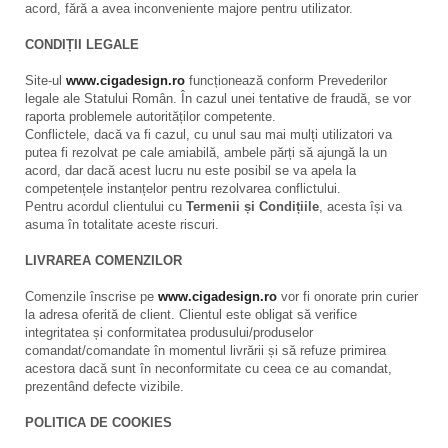
acord, fără a avea inconveniente majore pentru utilizator.
CONDIȚII LEGALE
Site-ul
www.cigadesign.ro
funcționează conform Prevederilor
legale ale Statului Român. În cazul unei tentative de fraudă, se vor
raporta problemele autorităților competente.
Conflictele, dacă va fi cazul, cu unul sau mai mulți utilizatori va
putea fi rezolvat pe cale amiabilă, ambele părți să ajungă la un
acord, dar dacă acest lucru nu este posibil se va apela la
competențele instanțelor pentru rezolvarea conflictului.
Pentru acordul clientului cu
Termenii și Condițiile
, acesta își va
asuma în totalitate aceste riscuri.
LIVRAREA COMENZILOR
Comenzile înscrise pe
www.cigadesign.ro
vor fi onorate prin curier
la adresa oferită de client. Clientul este obligat să verifice
integritatea și conformitatea produsului/produselor
comandat/comandate în momentul livrării și să refuze primirea
acestora dacă sunt în neconformitate cu ceea ce au comandat,
prezentând defecte vizibile.
POLITICA DE COOKIES