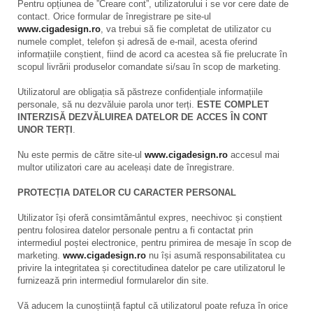
Pentru opțiunea de ”Creare cont”, utilizatorului i se vor cere date de
contact. Orice formular de înregistrare pe site-ul
www.cigadesign.ro
, va trebui să fie completat de utilizator cu
numele complet, telefon și adresă de e-mail, acesta oferind
informațiile conștient, fiind de acord ca acestea să fie prelucrate în
scopul livrării produselor comandate si/sau în scop de marketing.
Utilizatorul are obligația să păstreze confidențiale informațiile
personale, să nu dezvăluie parola unor terți.
ESTE COMPLET
INTERZISĂ DEZVĂLUIREA DATELOR DE ACCES ÎN CONT
UNOR TERȚI
.
Nu este permis de către site-ul
www.cigadesign.ro
accesul mai
multor utilizatori care au aceleași date de înregistrare.
PROTECȚIA DATELOR CU CARACTER PERSONAL
Utilizator își oferă consimtământul expres, neechivoc și conștient
pentru folosirea datelor personale pentru a fi contactat prin
intermediul poștei electronice, pentru primirea de mesaje în scop de
marketing.
www.cigadesign.ro
nu își asumă responsabilitatea cu
privire la integritatea și corectitudinea datelor pe care utilizatorul le
furnizează prin intermediul formularelor din site.
Vă aducem la cunoștiință faptul că utilizatorul poate refuza în orice