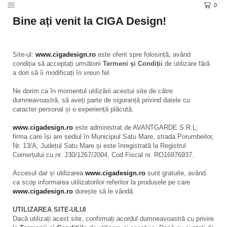
0
Bine ați venit la CIGA Design!
Site-ul:
www.cigadesign.ro
este oferit spre folosință, având
condiția să acceptați următorii
Termeni și Condiții
de utilizare fără
a dori să îi modificați în vreun fel.
Ne dorim ca în momentul utilizării acestui site de către
dumneavoastră, să aveți parte de siguranță privind datele cu
caracter personal și o experiență plăcută.
www.cigadesign.ro
este administrat de AVANTGARDE S.R.L,
firma care își are sediul în Municipiul Satu Mare, strada Porumbeilor,
Nr. 13/A, Județul Satu Mare și este înregistrată la Registrul
Comerțului cu nr. J30/1267/2004, Cod Fiscal nr. RO16976937.
Accesul dar și utilizarea
www.cigadesign.ro
sunt gratuite, având
ca scop informarea utilizatorilor referitor la produsele pe care
www.cigadesign.ro
dorește să le vândă.
UTILIZAREA SITE-ULUI
Dacă utilizați acest site, confirmați acordul dumneavoastră cu privire