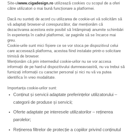
Site-ul
www.cigadesign.ro
utilizează cookies cu scopul de a oferi
către utilizatori o mai bună funcționare a platformei.
Dacă nu sunteți de acord cu utilizarea de cookie-uri vă solicităm să
vă adaptați browser-ul corespunzător, dar menționăm că
dezactivarea acestora este posibil să întâmpinați anumite schimbări
în experiența în cadrul platformei, iar paginile să se încarce mai
greu.
Cookie-urile sunt mici fișiere ce se vor stoca pe dispozitivul celui
care accesează platforma, acestea fiind instalate printr-o solicitare
trimisă de browser.
Menționăm că prin intermediul cookie-urilor nu se vor accesa
informații de pe hard-ul dispozitivului dumneavoastră, nu va trebui să
furnizați informații cu caracter personal și nici nu vă va putea
identifica în vreo modalitate.
Importanța cookie-urilor sunt:
Conținut și servicii adaptate preferințelor utilizatorului –
categorii de produse și servicii;
Oferte adaptate pe interesele utilizatorilor – reținerea
parolelor;
Reținerea filtrelor de protecție a copiilor privind conținutul