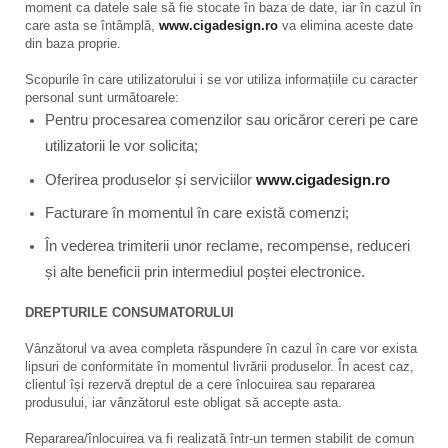
moment ca datele sale să fie stocate în baza de date, iar în cazul în
care asta se întâmplă,
www.cigadesign.ro
va elimina aceste date
din baza proprie.
Scopurile în care utilizatorului i se vor utiliza informațiile cu caracter
personal sunt următoarele:
Pentru procesarea comenzilor sau oricăror cereri pe care
utilizatorii le vor solicita;
Oferirea produselor și serviciilor
www.cigadesign.ro
Facturare în momentul în care există comenzi;
În vederea trimiterii unor reclame, recompense, reduceri
și alte beneficii prin intermediul poștei electronice.
DREPTURILE CONSUMATORULUI
Vânzătorul va avea completa răspundere în cazul în care vor exista
lipsuri de conformitate în momentul livrării produselor. În acest caz,
clientul își rezervă dreptul de a cere înlocuirea sau repararea
produsului, iar vânzătorul este obligat să accepte asta.
Repararea/înlocuirea va fi realizată într-un termen stabilit de comun