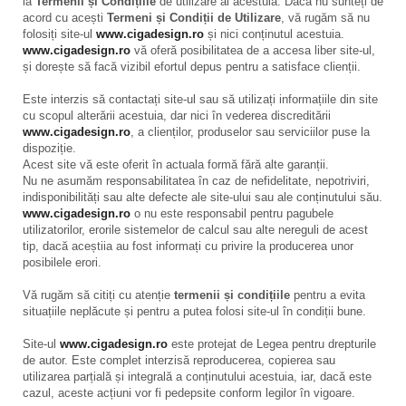
la
Termenii și Condițiile
de utilizare ai acestuia. Dacă nu sunteți de
acord cu acești
Termeni și Condiții de Utilizare
, vă rugăm să nu
folosiți site-ul
www.cigadesign.ro
și nici conținutul acestuia.
www.cigadesign.ro
vă oferă posibilitatea de a accesa liber site-ul,
și dorește să facă vizibil efortul depus pentru a satisface clienții.
Este interzis să contactați site-ul sau să utilizați informațiile din site
cu scopul alterării acestuia, dar nici în vederea discreditării
www.cigadesign.ro
, a clienților, produselor sau serviciilor puse la
dispoziție.
Acest site vă este oferit în actuala formă fără alte garanții.
Nu ne asumăm responsabilitatea în caz de nefidelitate, nepotriviri,
indisponibilități sau alte defecte ale site-ului sau ale conținutului său.
www.cigadesign.ro
o nu este responsabil pentru pagubele
utilizatorilor, erorile sistemelor de calcul sau alte nereguli de acest
tip, dacă aceștiia au fost informați cu privire la producerea unor
posibilele erori.
Vă rugăm să citiți cu atenție
termenii și condițiile
pentru a evita
situațiile neplăcute și pentru a putea folosi site-ul în condiții bune.
Site-ul
www.cigadesign.ro
este protejat de Legea pentru drepturile
de autor. Este complet interzisă reproducerea, copierea sau
utilizarea parțială și integrală a conținutului acestuia, iar, dacă este
cazul, aceste acțiuni vor fi pedepsite conform legilor în vigoare.