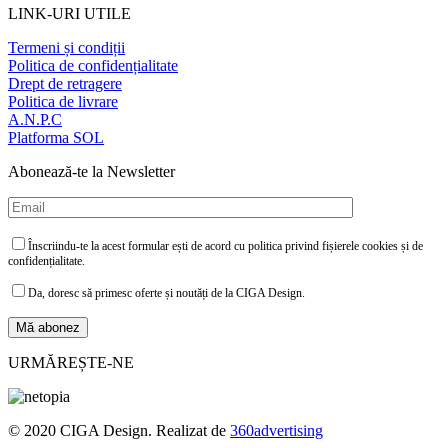
LINK-URI UTILE
Termeni și condiții
Politica de confidențialitate
Drept de retragere
Politica de livrare
A.N.P.C
Platforma SOL
Abonează-te la Newsletter
Înscriindu-te la acest formular ești de acord cu politica privind fișierele cookies și de
confidențialitate.
Da, doresc să primesc oferte și noutăți de la CIGA Design.
URMĂREȘTE-NE
© 2020 CIGA Design. Realizat de
360advertising